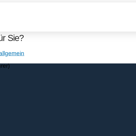
ür Sie?
allgemein
rer)