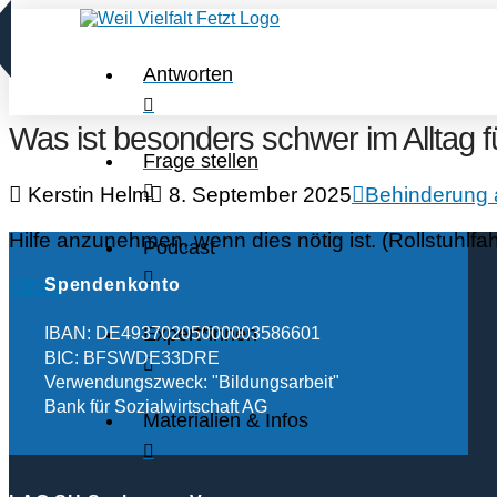
Antworten
Was ist besonders schwer im Alltag f
Frage stellen
Kerstin Helm
8. September 2025
Behinderung 
Hilfe anzunehmen, wenn dies nötig ist. (Rollstuhlfah
Podcast
Alltag
Spendenkonto
Expert*innen
IBAN: DE49370205000003586601
BIC: BFSWDE33DRE
Verwendungszweck: "Bildungsarbeit"
Bank für Sozialwirtschaft AG
Materialien & Infos