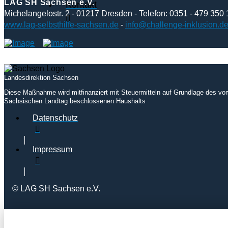
LAG SH Sachsen e.V.
Kontakt
Michelangelostr. 2 - 01217 Dresden - Telefon: 0351 - 479 350 
www.lag-selbsthilfe-sachsen.de
-
info@challenge-inklusion.d
Landesdirektion Sachsen
Diese Maßnahme wird mitfinanziert mit Steuermitteln auf Grundlage des vo
Sächsischen Landtag beschlossenen Haushalts
Datenschutz
Impressum
© LAG SH Sachsen e.V.