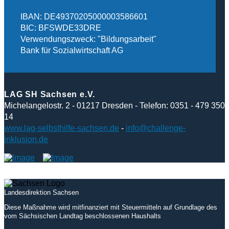
IBAN: DE49370205000003586601
BIC: BFSWDE33DRE
Verwendungszweck: "Bildungsarbeit"
Bank für Sozialwirtschaft AG
LAG SH Sachsen e.V.
Michelangelostr. 2 - 01217 Dresden - Telefon: 0351 - 479 350
14
www.lag-selbsthilfe-sachsen.de
-
info@challenge-
inklusion.de
Landesdirektion Sachsen
Diese Maßnahme wird mitfinanziert mit Steuermitteln auf Grundlage des
vom Sächsischen Landtag beschlossenen Haushalts