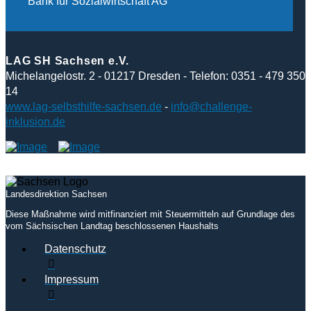
Bank für Sozialwirtschaft AG
LAG SH Sachsen e.V.
Michelangelostr. 2 - 01217 Dresden - Telefon: 0351 - 479 350
14
www.lag-selbsthilfe-sachsen.de
-
info@challenge-
inklusion.de
Landesdirektion Sachsen
Diese Maßnahme wird mitfinanziert mit Steuermitteln auf Grundlage des
vom Sächsischen Landtag beschlossenen Haushalts
Datenschutz
Impressum