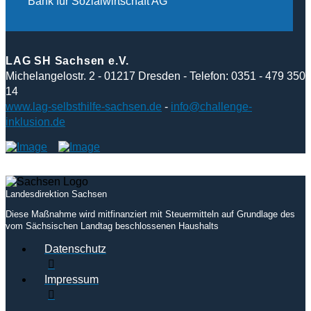
Bank für Sozialwirtschaft AG
LAG SH Sachsen e.V.
Michelangelostr. 2 - 01217 Dresden - Telefon: 0351 - 479 350
14
www.lag-selbsthilfe-sachsen.de
-
info@challenge-
inklusion.de
Landesdirektion Sachsen
Diese Maßnahme wird mitfinanziert mit Steuermitteln auf Grundlage des
vom Sächsischen Landtag beschlossenen Haushalts
Datenschutz
Impressum