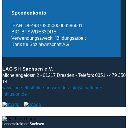
Alltag
Umgang
Spendenkonto
IBAN: DE49370205000003586601
BIC: BFSWDE33DRE
Verwendungszweck: "Bildungsarbeit"
Bank für Sozialwirtschaft AG
LAG SH Sachsen e.V.
Michelangelostr. 2 - 01217 Dresden - Telefon: 0351 - 479 350
14
www.lag-selbsthilfe-sachsen.de
-
info@challenge-
inklusion.de
Landesdirektion Sachsen