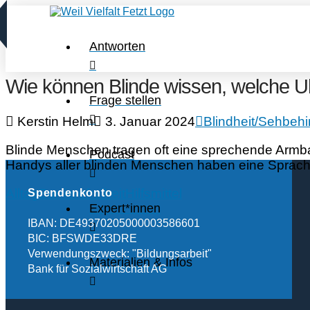
Antworten
Wie können Blinde wissen, welche Uhr
Frage stellen
Kerstin Helm
3. Januar 2024
Blindheit/Sehbeh
Blinde Menschen tragen oft eine sprechende Armband
Podcast
Handys aller blinden Menschen haben eine Sprach
Alltag
Barrierefreiheit
Hilfsmittel
Spendenkonto
Expert*innen
IBAN: DE49370205000003586601
BIC: BFSWDE33DRE
Verwendungszweck: "Bildungsarbeit"
Materialien & Infos
Bank für Sozialwirtschaft AG