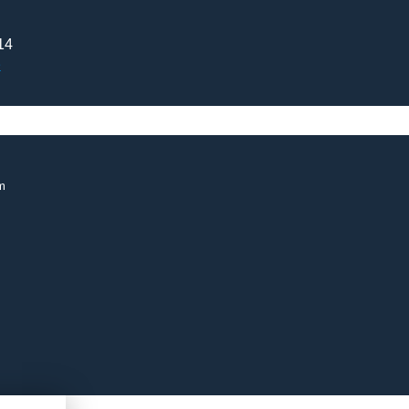
14
e
m