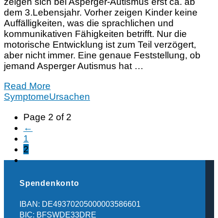
zeigen sich bei Asperger-Autismus erst ca. ab
dem 3.Lebensjahr. Vorher zeigen Kinder keine
Auffälligkeiten, was die sprachlichen und
kommunikativen Fähigkeiten betrifft. Nur die
motorische Entwicklung ist zum Teil verzögert,
aber nicht immer. Eine genaue Feststellung, ob
jemand Asperger Autismus hat …
Read More
Symptome
Ursachen
Page 2 of 2
←
1
2
Spendenkonto
IBAN: DE49370205000003586601
BIC: BFSWDE33DRE